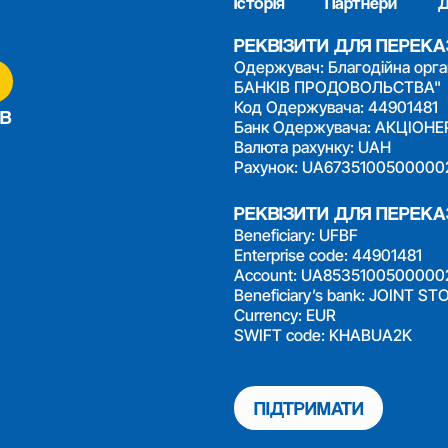
Історія
Партнери
Д
РЕКВІЗИТИ ДЛЯ ПЕРЕКА
Одержувач: Благодійна орг
БАНКІВ ПРОДОВОЛЬСТВА"
Код Одержувача: 44901481
В
Банк Одержувача: АКЦІО
Валюта рахунку: UAH
Рахунок: UA673510050000
РЕКВІЗИТИ ДЛЯ ПЕРЕКАЗ
Beneficiary: UFBF
Enterprise code: 44901481
Account: UA853510050000
Beneficiary’s bank: JOINT
Currency: EUR
SWIFT code: KHABUA2K
ПІДТРИМАТИ