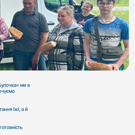
Булочка» ми в
печуємо
ання їжі, а й
готовність