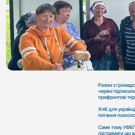
Разом з громадс
червні підписал
прифронтові тери
Хліб для українц
питання психолог
Саме тому УФБП 
підтримати цю в