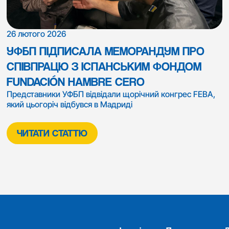
26 лютого 2026
УФБП ПІДПИСАЛА МЕМОРАНДУМ ПРО
СПІВПРАЦЮ З ІСПАНСЬКИМ ФОНДОМ
FUNDACIÓN HAMBRE CERO
Представники УФБП відвідали щорічний конгрес FEBA,
який цьогоріч відбувся в Мадриді
ЧИТАТИ СТАТТЮ