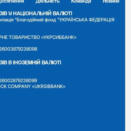
осягнення
Діяльність
Команда
Новини
ЗІВ У НАЦІОНАЛЬНІЙ ВАЛЮТІ
анізація "Благодійний фонд "УКРАЇНСЬКА ФЕДЕРАЦІЯ
НЕРНЕ ТОВАРИСТВО «УКРСИББАНК»
026003879238098
ІВ В ІНОЗЕМНІЙ ВАЛЮТІ
026002879238099
 STOCK COMPANY «UKRSIBBANK»