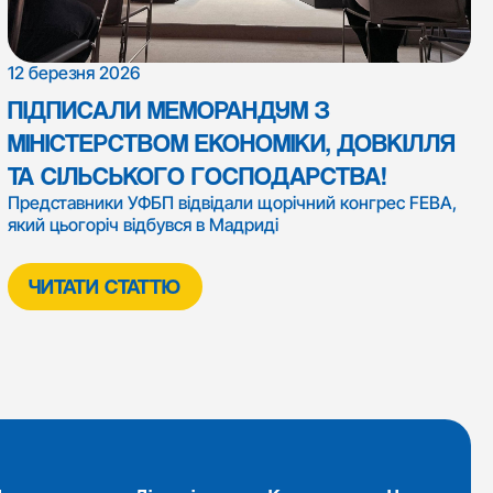
12 березня 2026
ПІДПИСАЛИ МЕМОРАНДУМ З
МІНІСТЕРСТВОМ ЕКОНОМІКИ, ДОВКІЛЛЯ
ТА СІЛЬСЬКОГО ГОСПОДАРСТВА!
Представники УФБП відвідали щорічний конгрес FEBA,
який цьогоріч відбувся в Мадриді
ЧИТАТИ СТАТТЮ