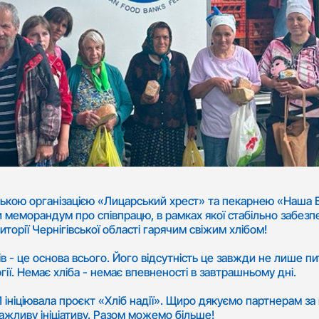
ькою організацією «Лицарський хрест» та пекарнею «Наша 
и меморандум про співпрацю, в рамках якої стабільно забез
торії Чернігівської області гарячим свіжим хлібом!
ів - це основа всього. Його відсутність це завжди не лише пит
ії. Немає хліба - немає впевненості в завтрашньому дні.
ініціювала проєкт «Хліб надії». Щиро дякуємо партнерам за 
ажливу ініціативу. Разом можемо більше!